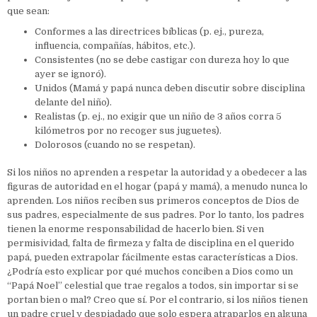
que sean:
Conformes a las directrices bíblicas (p. ej., pureza,
influencia, compañías, hábitos, etc.).
Consistentes (no se debe castigar con dureza hoy lo que
ayer se ignoró).
Unidos (Mamá y papá nunca deben discutir sobre disciplina
delante del niño).
Realistas (p. ej., no exigir que un niño de 3 años corra 5
kilómetros por no recoger sus juguetes).
Dolorosos (cuando no se respetan).
Si los niños no aprenden a respetar la autoridad y a obedecer a las
figuras de autoridad en el hogar (papá y mamá), a menudo nunca lo
aprenden. Los niños reciben sus primeros conceptos de Dios de
sus padres, especialmente de sus padres. Por lo tanto, los padres
tienen la enorme responsabilidad de hacerlo bien. Si ven
permisividad, falta de firmeza y falta de disciplina en el querido
papá, pueden extrapolar fácilmente estas características a Dios.
¿Podría esto explicar por qué muchos conciben a Dios como un
“Papá Noel” celestial que trae regalos a todos, sin importar si se
portan bien o mal? Creo que sí. Por el contrario, si los niños tienen
un padre cruel y despiadado que solo espera atraparlos en alguna