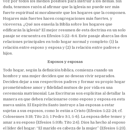
voz por todos los medios posibles para instruir a los demás. Sin
duda, tenemos razón al afirmar que la iglesia no puede ser más
fuerte espiritual ni moralmente que los hogares que la componen.
Hogares más fuertes hacen congregaciones más fuertes, y
viceversa. ¿Qué nos enseña la Biblia sobre los hogares que
edificarán la iglesia? El mejor resumen de esta doctrina en un solo
pasaje se encuentra en Efesios 5:22–6:4. Este pasaje abarca las dos
relaciones principales en todo hogar normal y completo: (1) la
relación entre esposo y esposa y (2) la relación entre padres e
hijos.
Esposos y esposas
Todo hogar, según la definición bíblica, comienza cuando un
hombre y una mujer deciden que no desean vivir separados.
Deciden dejar a sus respectivos padres y formar su propio hogar
prometiéndose amor y fidelidad mutuos de por vida en una
ceremonia matrimonial. Las Escrituras son explícitas al detallar la
manera en que deben relacionarse como esposo y esposa en esta
nueva unión. El Espíritu Santo instruye a las esposas a estar
sujetas a sus esposos, como lo están a Cristo (Efesios 5:22-24; cf.
Colosenses 3:18; Tito 2:5; 1 Pedro 3:1, 5-6). La esposa debe temer y
amar a su esposo (Efesios 5:33b; Tito 2:4). Dios ha hecho al esposo
el líder del hogar: “El marido es cabeza de la mujer” (Efesios 5:23).