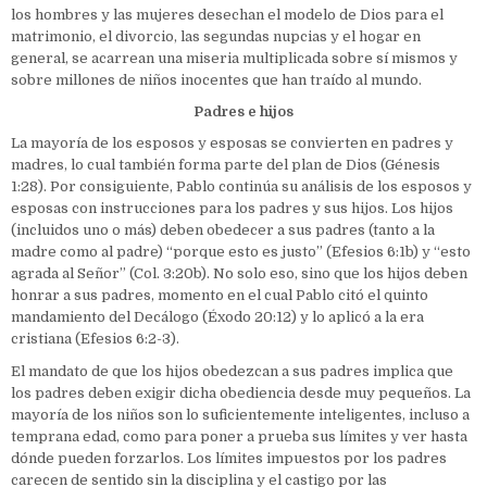
los hombres y las mujeres desechan el modelo de Dios para el
matrimonio, el divorcio, las segundas nupcias y el hogar en
general, se acarrean una miseria multiplicada sobre sí mismos y
sobre millones de niños inocentes que han traído al mundo.
Padres e hijos
La mayoría de los esposos y esposas se convierten en padres y
madres, lo cual también forma parte del plan de Dios (Génesis
1:28). Por consiguiente, Pablo continúa su análisis de los esposos y
esposas con instrucciones para los padres y sus hijos. Los hijos
(incluidos uno o más) deben obedecer a sus padres (tanto a la
madre como al padre) “porque esto es justo” (Efesios 6:1b) y “esto
agrada al Señor” (Col. 3:20b). No solo eso, sino que los hijos deben
honrar a sus padres, momento en el cual Pablo citó el quinto
mandamiento del Decálogo (Éxodo 20:12) y lo aplicó a la era
cristiana (Efesios 6:2-3).
El mandato de que los hijos obedezcan a sus padres implica que
los padres deben exigir dicha obediencia desde muy pequeños. La
mayoría de los niños son lo suficientemente inteligentes, incluso a
temprana edad, como para poner a prueba sus límites y ver hasta
dónde pueden forzarlos. Los límites impuestos por los padres
carecen de sentido sin la disciplina y el castigo por las