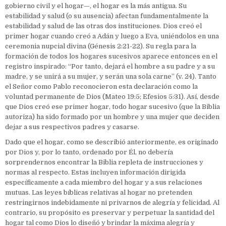
gobierno civil y el hogar—, el hogar es la más antigua. Su
estabilidad y salud (o su ausencia) afectan fundamentalmente la
estabilidad y salud de las otras dos instituciones. Dios creó el
primer hogar cuando creó a Adán y luego a Eva, uniéndolos en una
ceremonia nupcial divina (Génesis 2:21-22). Su regla para la
formación de todos los hogares sucesivos aparece entonces en el
registro inspirado: “Por tanto, dejará el hombre a su padre y a su
madre, y se unirá a su mujer, y serán una sola carne” (v. 24). Tanto
el Señor como Pablo reconocieron esta declaración como la
voluntad permanente de Dios (Mateo 19:5; Efesios 5:31). Así, desde
que Dios creó ese primer hogar, todo hogar sucesivo (que la Biblia
autoriza) ha sido formado por un hombre y una mujer que deciden
dejar a sus respectivos padres y casarse.
Dado que el hogar, como se describió anteriormente, es originado
por Dios y, por lo tanto, ordenado por Él, no debería
sorprendernos encontrar la Biblia repleta de instrucciones y
normas al respecto. Estas incluyen información dirigida
específicamente a cada miembro del hogar y a sus relaciones
mutuas. Las leyes bíblicas relativas al hogar no pretenden
restringirnos indebidamente ni privarnos de alegría y felicidad. Al
contrario, su propósito es preservar y perpetuar la santidad del
hogar tal como Dios lo diseñó y brindar la máxima alegría y