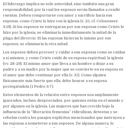
El liderazgo implica no solo autoridad, sino también una gran
responsabilidad, por la cual los esposos serán llamados a rendir
cuentas. Deben comportarse con amor y sacrificio hacia sus
esposas, como Cristo lo hizo con la iglesia (v. 25; cf. Colosenses
3:19). Si los esposos se entregaran por sus esposas como Cristo lo
hizo por la iglesia, se eliminaría inmediatamente la mitad de la
plaga del divorcio. Si las esposas hicieran lo mismo por sus
esposos, se eliminaría la otra mitad.
Los esposos deben proveer y cuidar a sus esposas como se cuidan
a sí mismos, y como Cristo cuidó de su esposa espiritual, la iglesia
(vv. 28-29). El mismo amor que lleva a un hombre a dejar a su
padre y a su madre por la mujer que se convierte en su esposa es
el amor que debe continuar por ella (v. 31). Como alguien
físicamente más fuerte que ella, debe honrar a su esposa
protegiéndola (1 Pedro 3:7).
Estos elementos de la relación entre esposos son ampliamente
ignorados, incluso despreciados, por quienes están en el mundo y
por algunos en la iglesia. Las mujeres que han crecido bajo la
influencia de la “liberación femenina” ridiculizan, detestan y se
rebelan contra los pasajes explícitos mencionados que instruyen a
las esposas a someterse a sus esposos. De alguna manera, lo