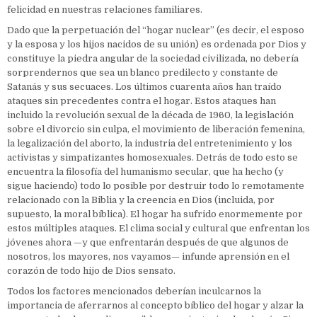
felicidad en nuestras relaciones familiares.
Dado que la perpetuación del “hogar nuclear” (es decir, el esposo
y la esposa y los hijos nacidos de su unión) es ordenada por Dios y
constituye la piedra angular de la sociedad civilizada, no debería
sorprendernos que sea un blanco predilecto y constante de
Satanás y sus secuaces. Los últimos cuarenta años han traído
ataques sin precedentes contra el hogar. Estos ataques han
incluido la revolución sexual de la década de 1960, la legislación
sobre el divorcio sin culpa, el movimiento de liberación femenina,
la legalización del aborto, la industria del entretenimiento y los
activistas y simpatizantes homosexuales. Detrás de todo esto se
encuentra la filosofía del humanismo secular, que ha hecho (y
sigue haciendo) todo lo posible por destruir todo lo remotamente
relacionado con la Biblia y la creencia en Dios (incluida, por
supuesto, la moral bíblica). El hogar ha sufrido enormemente por
estos múltiples ataques. El clima social y cultural que enfrentan los
jóvenes ahora —y que enfrentarán después de que algunos de
nosotros, los mayores, nos vayamos— infunde aprensión en el
corazón de todo hijo de Dios sensato.
Todos los factores mencionados deberían inculcarnos la
importancia de aferrarnos al concepto bíblico del hogar y alzar la