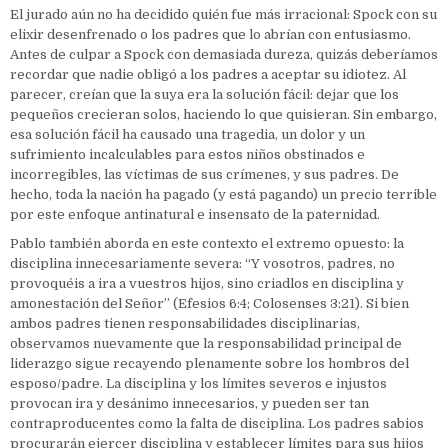
El jurado aún no ha decidido quién fue más irracional: Spock con su
elixir desenfrenado o los padres que lo abrían con entusiasmo.
Antes de culpar a Spock con demasiada dureza, quizás deberíamos
recordar que nadie obligó a los padres a aceptar su idiotez. Al
parecer, creían que la suya era la solución fácil: dejar que los
pequeños crecieran solos, haciendo lo que quisieran. Sin embargo,
esa solución fácil ha causado una tragedia, un dolor y un
sufrimiento incalculables para estos niños obstinados e
incorregibles, las víctimas de sus crímenes, y sus padres. De
hecho, toda la nación ha pagado (y está pagando) un precio terrible
por este enfoque antinatural e insensato de la paternidad.
Pablo también aborda en este contexto el extremo opuesto: la
disciplina innecesariamente severa: “Y vosotros, padres, no
provoquéis a ira a vuestros hijos, sino criadlos en disciplina y
amonestación del Señor” (Efesios 6:4; Colosenses 3:21). Si bien
ambos padres tienen responsabilidades disciplinarias,
observamos nuevamente que la responsabilidad principal de
liderazgo sigue recayendo plenamente sobre los hombros del
esposo/padre. La disciplina y los límites severos e injustos
provocan ira y desánimo innecesarios, y pueden ser tan
contraproducentes como la falta de disciplina. Los padres sabios
procurarán ejercer disciplina y establecer límites para sus hijos