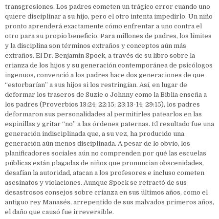
transgresiones. Los padres cometen un trágico error cuando uno
quiere disciplinar a su hijo, pero el otro intenta impedirlo. Un niño
pronto aprenderá exactamente cómo enfrentar a uno contra el
otro para su propio beneficio. Para millones de padres, los límites
y la disciplina son términos extraños y conceptos aún más
extraños. El Dr. Benjamin Spock, a través de su libro sobre la
crianza de los hijos y su generación contemporánea de psicólogos
ingenuos, convenció a los padres hace dos generaciones de que
“estorbarían” a sus hijos si los restringían. Así, en lugar de
deformar los traseros de Suzie o Johnny como la Biblia enseña a
los padres (Proverbios 13:24; 22:15; 23:13-14; 29:15), los padres
deformaron sus personalidades al permitirles patearlos en las
espinillas y gritar “no” a las órdenes paternas. El resultado fue una
generación indisciplinada que, a su vez, ha producido una
generación aún menos disciplinada. A pesar de lo obvio, los
planificadores sociales aún no comprenden por qué las escuelas
públicas están plagadas de niños que pronuncian obscenidades,
desafían la autoridad, atacan a los profesores e incluso cometen
asesinatos y violaciones. Aunque Spock se retractó de sus
desastrosos consejos sobre crianza en sus últimos años, como el
antiguo rey Manasés, arrepentido de sus malvados primeros años,
el daño que causó fue irreversible.