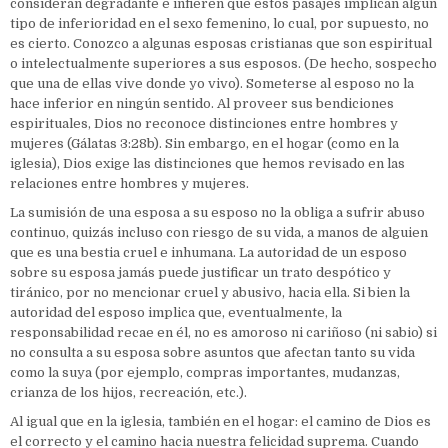
consideran degradante e infieren que estos pasajes implican algún
tipo de inferioridad en el sexo femenino, lo cual, por supuesto, no
es cierto. Conozco a algunas esposas cristianas que son espiritual
o intelectualmente superiores a sus esposos. (De hecho, sospecho
que una de ellas vive donde yo vivo). Someterse al esposo no la
hace inferior en ningún sentido. Al proveer sus bendiciones
espirituales, Dios no reconoce distinciones entre hombres y
mujeres (Gálatas 3:28b). Sin embargo, en el hogar (como en la
iglesia), Dios exige las distinciones que hemos revisado en las
relaciones entre hombres y mujeres.
La sumisión de una esposa a su esposo no la obliga a sufrir abuso
continuo, quizás incluso con riesgo de su vida, a manos de alguien
que es una bestia cruel e inhumana. La autoridad de un esposo
sobre su esposa jamás puede justificar un trato despótico y
tiránico, por no mencionar cruel y abusivo, hacia ella. Si bien la
autoridad del esposo implica que, eventualmente, la
responsabilidad recae en él, no es amoroso ni cariñoso (ni sabio) si
no consulta a su esposa sobre asuntos que afectan tanto su vida
como la suya (por ejemplo, compras importantes, mudanzas,
crianza de los hijos, recreación, etc.).
Al igual que en la iglesia, también en el hogar: el camino de Dios es
el correcto y el camino hacia nuestra felicidad suprema. Cuando